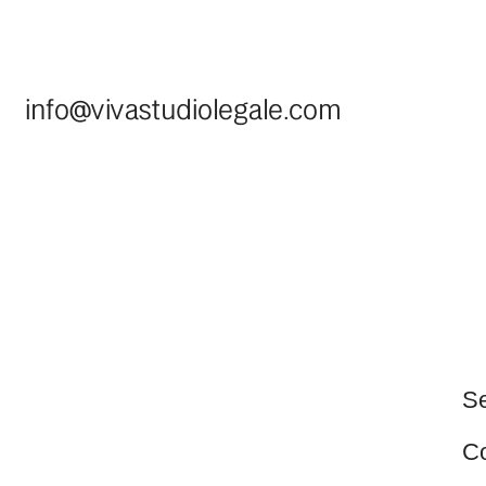
Consule
Collabo
Design & De
© 2024, Studio Legale Viva
All rights reserved