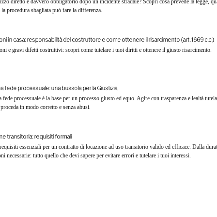
izzo diretto è davvero obbligatorio dopo un incidente stradale? Scopri cosa prevede la legge, qua
 la procedura sbagliata può fare la differenza.
zioni in casa: responsabilità del costruttore e come ottenere il risarcimento (art. 1669 c.c.)
ioni e gravi difetti costruttivi: scopri come tutelare i tuoi diritti e ottenere il giusto risarcimento.
a fede processuale: una bussola per la Giustizia
fede processuale è la base per un processo giusto ed equo. Agire con trasparenza e lealtà tutela i 
a proceda in modo corretto e senza abusi.
e transitoria: requisiti formali
requisiti essenziali per un contratto di locazione ad uso transitorio valido ed efficace. Dalla durat
oni necessarie: tutto quello che devi sapere per evitare errori e tutelare i tuoi interessi.