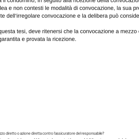
ra il condomino, in seguito alla ricezione della convocazi
lea e non contesti le modalità di convocazione, la sua 
e dell’irregolare convocazione e la delibera può consider
uesta tesi, deve ritenersi che la convocazione a mezzo 
 garantita e provata la ricezione.
zo diretto o azione diretta contro l'assicuratore del responsabile?