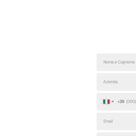
+39
Invia un messaggio
Con l'invio dei dati, l'utente accetta la
privac
Su di noi