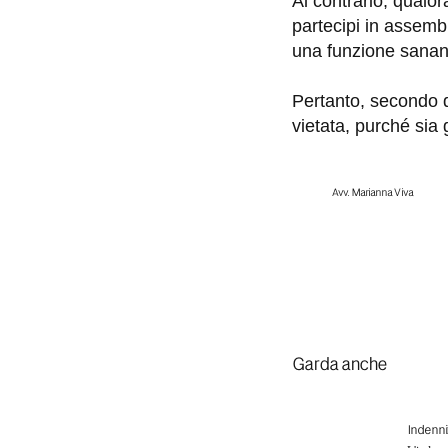
Al contrario, qualo
partecipi in assemb
una funzione sanant
Pertanto, secondo q
vietata, purché sia
Avv. Marianna Viva
Garda anche
Indenniz