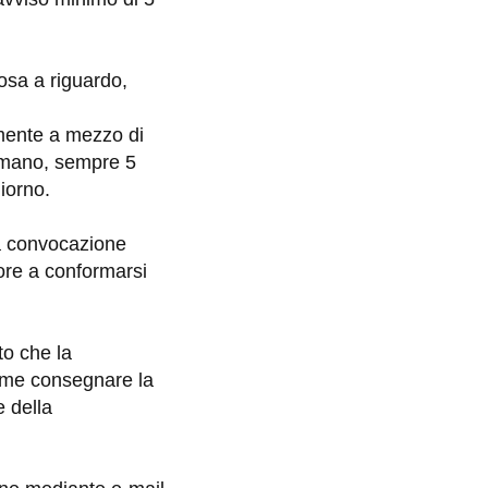
rosa a riguardo,
mente a mezzo di
a mano, sempre 5
giorno.
lla convocazione
tore a conformarsi
to che la
come consegnare la
e della