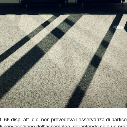
t. 66 disp. att. c.c. non prevedeva l’osservanza di particol
o di convocazione dell’assemblea, garantendo solo un pre