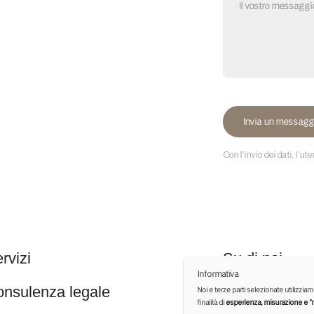
Come lavoriamo
nza legale
Pubblicazioni
razione
P.IVA: IT05275380755
velopment
Pec:
marianna.viva@ordavvle.legalmail.i
Privacy Policy
Informativa
Noi e terze parti selezionate utilizzia
finalità di
esperienza, misurazione e “