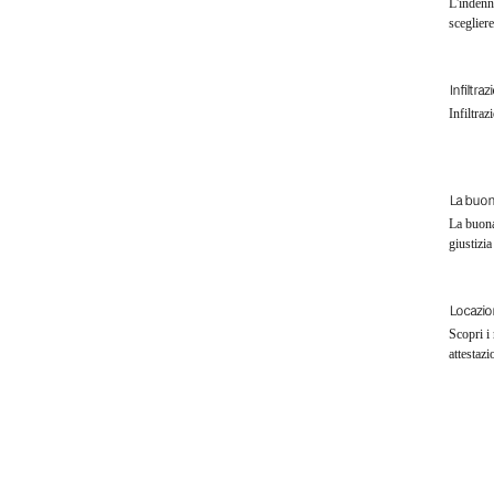
L'indenn
scegliere
Infiltra
Infiltraz
La buon
La buona 
giustizi
Locazion
Modulo di richiesta di contatto
Scopri i 
attestazi
Fate il primo passo verso
una partnership di
successo