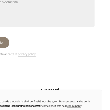
+39 342 7464822
+39 3284540647
info@vivastudiolegale.com
Indirizzo: Viale Michele De Pietro 11
t
Città: Lecce, 73100
Bologna (area operativa): si riceve su
appuntamento o in modalità online
mo cookie o tecnologie simili per finalità tecniche e, con il tuo consenso, anche per le
marketing (con annunci personalizzati)”
come specificato nella
cookie policy
.