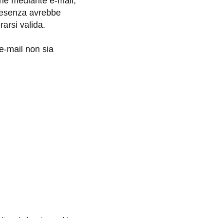
one mediante e-mail,
presenza avrebbe
arsi valida.
e-mail non sia